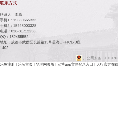
联系方式
联系人：李总
手机1：15680665333
手机2：15928003328
电话：028-81712238
QQ：182455552
地址：成都市武侯区长益路13号蓝海OFFICE-B座
1402
川公网安备 5101070
乐鱼注册
|
乐玩首页
|
华球网页版
|
安博app官网登录入口
|
天行官方在