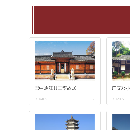
巴中通江县三李故居
广安邓
DETAILS
DETAILS