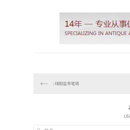
绵阳盐亭笔塔
LE