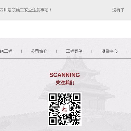
四川建筑施工安全注意事项！
没有了
缮工程
公司简介
工程案例
项目中心
SCANNING
关注我们