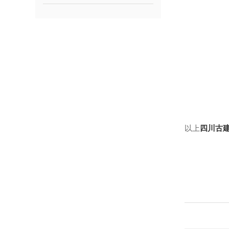
以上
四川古