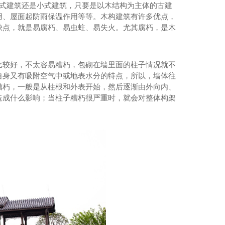
大式建筑还是小式建筑，只要是以木结构为主体的古建
用、屋面起防雨保温作用等等。木构建筑有许多优点，
缺点，就是易腐朽、易虫蛀、易失火。尤其腐朽，是木
比较好，不太容易糟朽，包砌在墙里面的柱子情况就不
自身又有吸附空气中或地表水分的特点，所以，墙体往
糟朽，一般是从柱根和外表开始，然后逐渐由外向内、
造成什么影响；当柱子糟朽很严重时，就会对整体构架