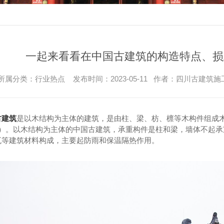
一起来看看在中国古建筑的构造特点、损
所属分类：行业热点 发布时间：2023-05-11 作者：四川古建筑
古建筑
是以木结构为主体的建筑，是由柱、梁、枋、檩等木构件组成
1）。以木结构为主体的中国古建筑，承重构件是柱和梁，墙体不起
瓦等建筑材料构成，主要起防雨和保温隔热作用。