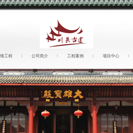
缮工程
公司简介
工程案例
项目中心