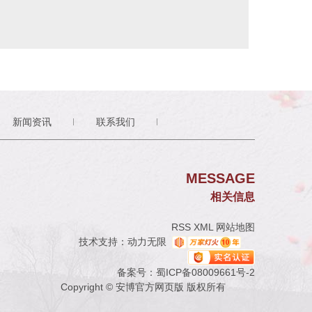
新闻资讯
联系我们
MESSAGE
相关信息
RSS
XML
网站地图
技术支持：
动力无限
备案号：
蜀ICP备08009661号-2
Copyright © 安博官方网页版 版权所有