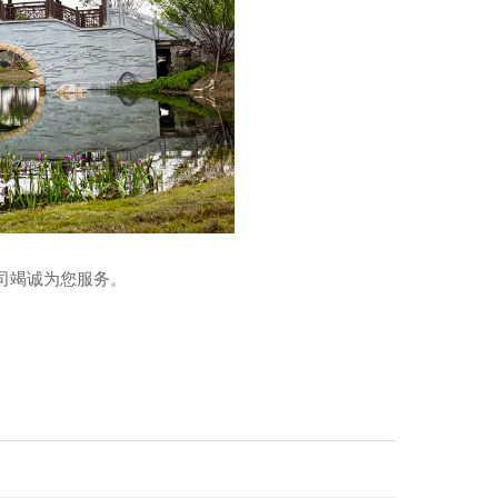
司竭诚为您服务。