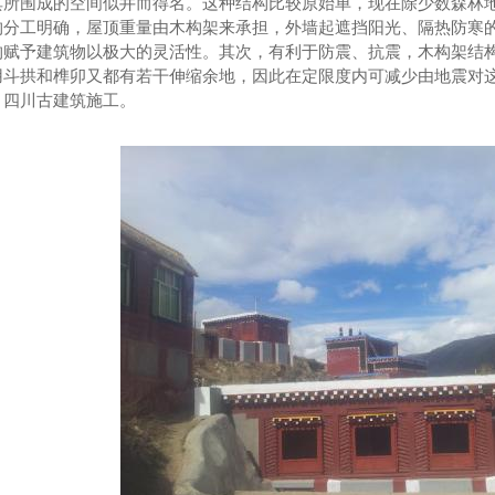
其所围成的空间似井而得名。这种结构比较原始单，现在除少数森林
构分工明确，屋顶重量由木构架来承担，外墙起遮挡阳光、隔热防寒
构赋予建筑物以极大的灵活性。其次，有利于防震、抗震，木构架结
用斗拱和榫卯又都有若干伸缩余地，因此在定限度内可减少由地震对
。四川古建筑施工。
天府艺术公园蜀园项目—四川古建筑施工
天府艺术公园川剧艺术馆项目—四川古建筑施工