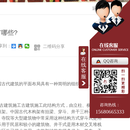
返回
哪些?
享到：
二维码分享
在
QQ咨询
线
客
扫
一
服
扫
更
国古代建筑的平面布局具有一种简明的组织规律。四川
精
彩
咨询热线：
。古建筑施工古建筑施工此结构方式，由立柱、横梁、
15680665333
框架。中国古代木构架有抬梁、穿斗、井干三种不同的
、寺院等大型建筑物中常采用这种结构方式穿斗式是用
多用于民居和较小的建筑物。井干式是用木材交叉堆栈