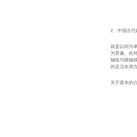
2、中国古
就是以间为
为普遍。此
轴线与橫轴
的灵活布局
关于基本的