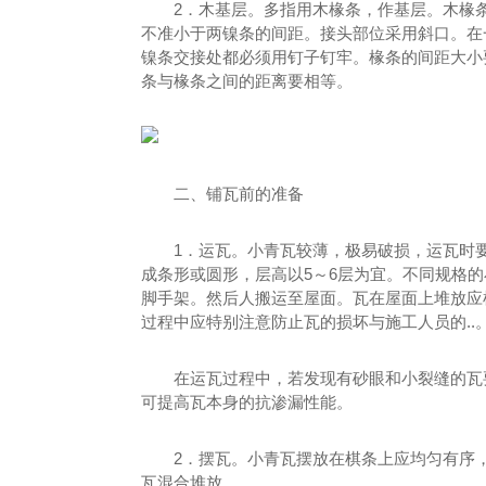
2．木基层。多指用木椽条，作基层。木椽条
不准小于两镍条的间距。接头部位采用斜口。在
镍条交接处都必须用钉子钉牢。椽条的间距大小
条与椽条之间的距离要相等。
二、铺瓦前的准备
1．运瓦。小青瓦较薄，极易破损，运瓦时
成条形或圆形，层高以5～6层为宜。不同规格
脚手架。然后人搬运至屋面。瓦在屋面上堆放应
过程中应特别注意防止瓦的损坏与施工人员的..
在运瓦过程中，若发现有砂眼和小裂缝的瓦
可提高瓦本身的抗渗漏性能。
2．摆瓦。小青瓦摆放在棋条上应均匀有序
瓦混合堆放。