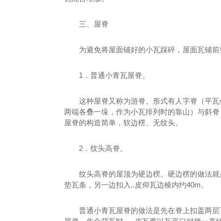
三、屋脊
为避免将屋面铺好的小瓦踩碎，屋面瓦铺前
1．普通小青瓦屋脊。
这种屋脊又称为游脊。形式有人字脊（平瓦
两端各叠一垛，作为小瓦排列时的靠山）与斜脊
屋脊的构造简单，软边楞、无纹头。
2．纹头高脊。
纹头高脊的屋顶为硬边楞。硬边楞的做法就
垫瓦条，另一边扣入..皮仰瓦边棱内约40m。
普通小青瓦屋脊的做法是先在脊上扣盖两层