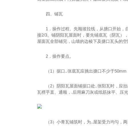
四、铺瓦
1．操作过程。先顺坡拉线，从搪口开始，
接2/3。铺阴阳瓦屋面时，要先铺底瓦（阴瓦
屋面瓦全部铺完，山墙的边棱下及搪口瓦头的空
2．操作要点。
（1）据口..张底瓦应挑出搪口不少于50
（2）阴阳瓦屋面铺据口处..张阳瓦时，应
瓦楞乎直、通顺，.后用麻刀灰或纸筋抹平、压
（3）小青瓦铺筑时，为..屋架受力均匀，