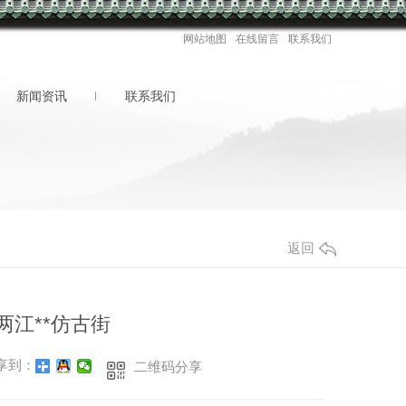
网站地图
在线留言
联系我们
新闻资讯
联系我们
返回
两江**仿古街
享到：
二维码分享