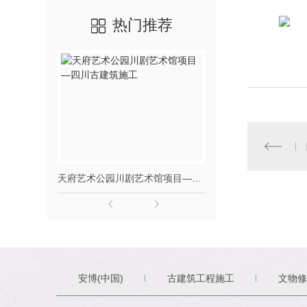
热门推荐
天府艺术公园蜀园项目—四川古建筑施工
天府艺术公园川剧艺术馆项目—四川古建筑施工
安博(中国)
古建筑工程施工
文物修